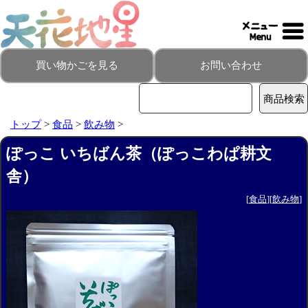
買い物かごを見る
お問い合わせ
トップ
>
食品
>
飲み物
>
ぽっこ いちばん茶（ぽっこわぱ耕文
舎）
[
食品
][
飲み物
]