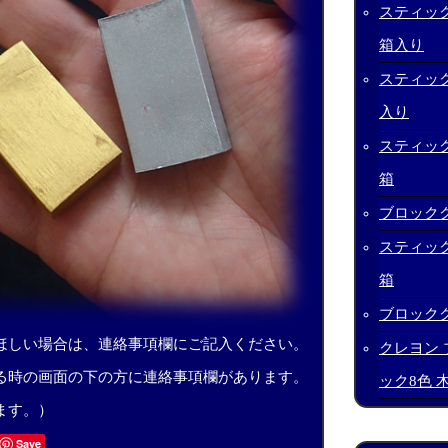
スティック
箱入り
スティック
入り
スティック
箱
ブロックク
スティック
箱
ブロックク
ほしい場合は、連絡事項欄にご記入ください。
クレヨン 
る時の画面の下の方に連絡事項欄があります。
ック8色 
ます。）
Save