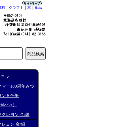
材料
｜
クラフト
｜
本
｜
食品
｜
レヨン
マー100周年みつ
ヨン８色缶
2blocks）
クレヨン 金/銀
レヨン 金/銀