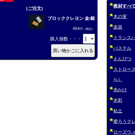
教材すべ
[ご注文]
木の実
ブロッククレヨン 金/銀
楽器
484
円（税込）
トランス
購入個数・・・
パステル
えんぴつ
ストロー
ら）
糸かけ
水彩
粘土
蜜ろうク
ローズウ