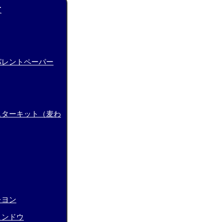
て
パレントペーパー
スターキット（麦わ
レヨン
ィンドウ