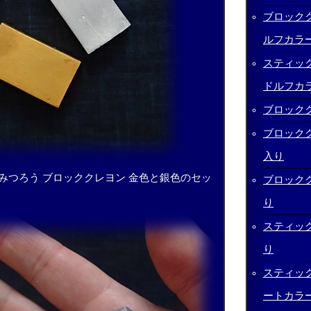
ブロック
ルフカラ
スティッ
ドルフカ
ブロックク
ブロックク
入り
みつろう ブロッククレヨン 金色と銀色のセッ
ブロックク
り
スティック
り
スティック
ートカラ