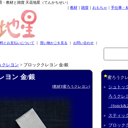
育・教材と雑貨 天花地星（てんかちせい）
｜
教材
｜
雑貨
｜
おもちゃ
｜
手仕事・
料とお支払いについて
｜
買い物かごを見る
｜
お問い合わせ
｜
うクレヨン
>
ブロッククレヨン 金/銀
ヨン 金/銀
蜜ろうク
[
教材
][
蜜ろうクレヨン
]
シュトック
ろうクレ
（6stick&
スティック
ブロックク