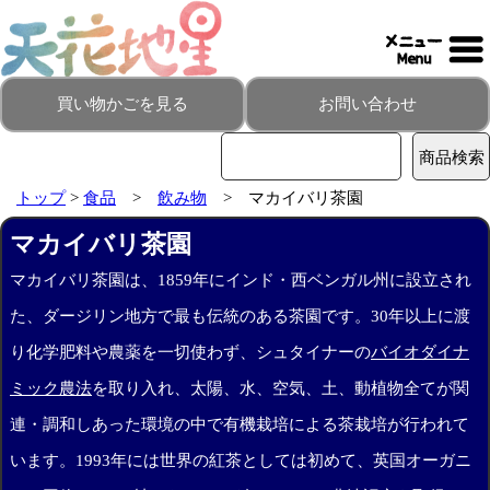
買い物かごを見る
お問い合わせ
トップ
>
食品
>
飲み物
> マカイバリ茶園
マカイバリ茶園
マカイバリ茶園は、1859年にインド・西ベンガル州に設立され
た、ダージリン地方で最も伝統のある茶園です。30年以上に渡
り化学肥料や農薬を一切使わず、シュタイナーの
バイオダイナ
ミック農法
を取り入れ、太陽、水、空気、土、動植物全てが関
連・調和しあった環境の中で有機栽培による茶栽培が行われて
います。1993年には世界の紅茶としては初めて、英国オーガニ