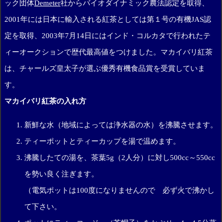
ック団体
Demeter
社からバイオダイナミック農法認定を取得、
2001年には日本に輸入される紅茶としては第１号の有機JAS認
定を取得、2003年7月14日にはインド・コルカタで行われたテ
ィーオークションで歴代最高値をつけました。マカイバリ紅茶
は、チャールズ皇太子が選ぶ優秀有機食品賞を受賞していま
す。
マカイバリ紅茶の入れ方
新鮮な水（地域によっては浄水器の水）を沸騰させます。
ティーポットとティーカップを湯で温めます。
沸騰したての湯を、茶葉5g（2人分）に対し500cc～550cc
を勢い良く注ぎます。
（電気ポットは100度になりませんので 必ず火で沸かし
て下さい。