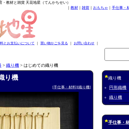
育・教材と雑貨 天花地星（てんかちせい）
｜
教材
｜
雑貨
｜
おもちゃ
｜
手仕事・
料とお支払いについて
｜
買い物かごを見る
｜
お問い合わせ
｜
料
>
織り機
>
はじめての織り機
織り機
織り機
[
手仕事・材料
][
織り機
]
円形織機
織り機
手仕事・