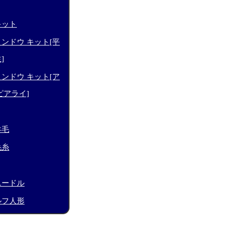
キット
ンドウ キット[平
]
ンドウ キット[ア
ピアライ]
羊毛
毛糸
ニードル
ルフ人形