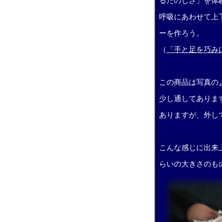
るたのしさ」を体
呼吸にあわせて上
ーを作ろう。
（
「手と足を巧み
この商品は写真の
少し通してありま
ありますが、外し
こんな感じに出来
らいの大きさのも