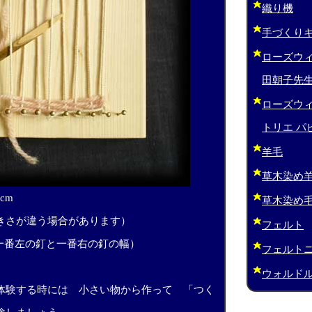
織り機
手づくり
ローズウィ
田朝子先生
ローズウィ
トリエ パ
羊毛
草木染め
cm
草木染め
きさが違う場合があります）
フェルト
m（一番左の釘と一番右の釘の幅）
フェルト
ウォルド
体験する時には 小さい物から作って 「つく