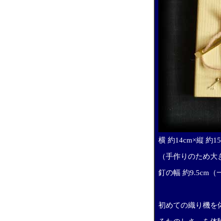
横 約14
cm×縦 約15
（手作りのため大
釘の幅 約9.5c
初めての織り機を