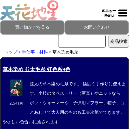
買い物かごを見る
お問い合わせ
トップ
>
手仕事・材料
> 草木染め毛糸
草木染め 並太毛糸 虹色系9色
並太の草木染め毛糸です。 幅広く手作りに使えま
す。小枝のタペストリー（写真）やニットなら
ポットウォーマーや 子供用マフラー、帽子、白
2,541
円
とあわせて大人用のものも工夫次第でできます。
やさしい色合いに癒されます....