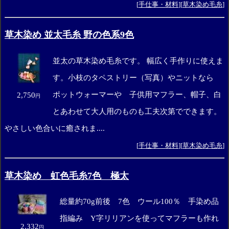
[
手仕事・材料
][
草木染め毛糸
]
草木染め 並太毛糸 野の色系9色
並太の草木染め毛糸です。 幅広く手作りに使えま
す。小枝のタペストリー（写真）やニットなら
ポットウォーマーや 子供用マフラー、帽子、白
2,750
円
とあわせて大人用のものも工夫次第でできます。
やさしい色合いに癒されま....
[
手仕事・材料
][
草木染め毛糸
]
草木染め 虹色毛糸7色 極太
総量約70g前後 7色 ウール100％ 手染め品
指編み Y字リリアンを使ってマフラーも作れ
2,332
円