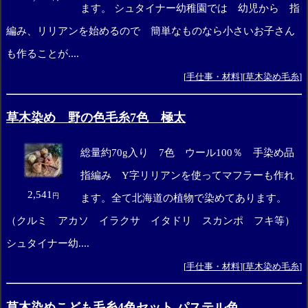
ます。 シュタイナー幼稚園では 幼児から 指
編み、リリアンを始めるので 簡単なものなら小さいお子さん
も作ることが....
[
手仕事・材料
][
草木染め毛糸
]
草木染め 野の色毛糸7色 極太
総量約70g入り 7色 ウール100％ 手染め品
指編み Y字リリアンを使ってマフラーも作れ
2,541
円
ます。全て北海道の植物で染めてあります。
（クルミ アカソ イラクサ イタドリ スカンポ フキ等）
シュタイナー幼....
[
手仕事・材料
][
草木染め毛糸
]
草木染めこども毛糸4色セット パステル色