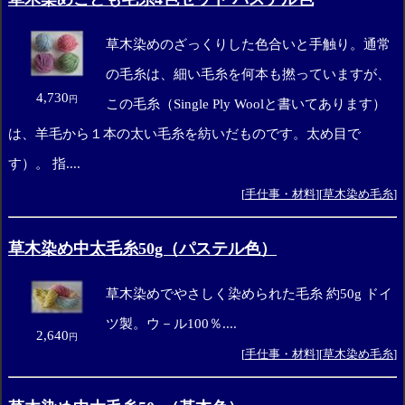
草木染めのざっくりした色合いと手触り。通常
の毛糸は、細い毛糸を何本も撚っていますが、
4,730
円
この毛糸（Single Ply Woolと書いてあります）
は、羊毛から１本の太い毛糸を紡いだものです。太め目で
す）。 指....
[
手仕事・材料
][
草木染め毛糸
]
草木染め中太毛糸50g（パステル色）
草木染めでやさしく染められた毛糸 約50g ドイ
ツ製。ウ－ル100％....
2,640
円
[
手仕事・材料
][
草木染め毛糸
]