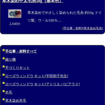
草木染め中太毛糸50g（基本色）
草木染めでやさしく染められた毛糸 約50g ドイ
ツ製。ウ－ル100％....
2,640
円
[
手仕事・材料
][
草木染め毛糸
]
手仕事・材料すべて
織り機
手づくりキット
ローズウィンドウ キット[平田朝子先生]
ローズウィンドウ キット[アトリエ パピアライ]
羊毛
草木染め羊毛