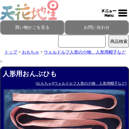
買い物かごを見る
お問い合わせ
トップ
>
おもちゃ
>
ウォルドルフ人形の小物、人形用帽子など
>
人形用おんぶひも
[
おもちゃ
][
ウォルドルフ人形の小物、人形用帽子など
]