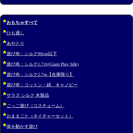
おもちゃすべて
ひも通し
あやとり
遊び布：シルク90cm以下
遊び布：シルク1.7ｍ(Giant Play Silk)
遊び布：シルク2.7m【在庫限り】
遊び布：コットン・綿、キャノピー
サラズ シルク 木製品
ごっご遊び（コスチューム）
おままごと（ネイチャーセット）
体を動かす遊び