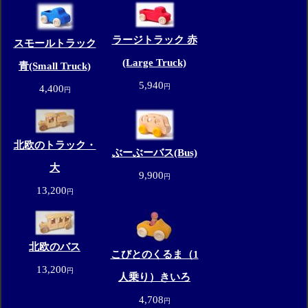
ラージトラック 赤
スモールトラック
(Large Truck)
青(Small Truck)
5,940
円
4,400
円
北欧のトラック・
ぶーぶーバス(Bus)
大
9,900
円
13,200
円
北欧のバス
こびとのくるま（1
13,200
円
人乗り）きいろ
4,708
円