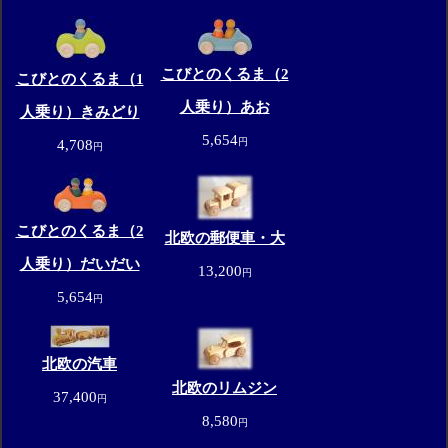
こびとのくるま（2
こびとのくるま（1
人乗り）あお
人乗り）きみどり
5,654
円
4,708
円
こびとのくるま（2
北欧の郵便車・大
人乗り）だいだい
13,200
円
5,654
円
北欧の汽車
北欧のリムジン
37,400
円
8,580
円