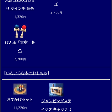
天然ゴムのゴムま
イ
り ６インチ 各色
2,750
円
1,320
円
けん玉「大空」各
色
2,200
円
【
いろいろな木のおもちゃ
】
おでかけセット
ジャンピングステ
11,220
円
ィック キャッチミ