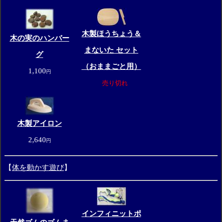
木製ほうちょう＆
木の実のハンバー
まないた セット
グ
（おままごと用）
1,100
円
売り切れ
木製アイロン
2,640
円
【
体を動かす遊び
】
インフィニットポ