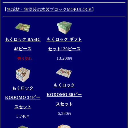
【
無垢材・無塗装の木製ブロックMOKULOCK
】
もくロック BASIC
もくロック ギフト
48ピース
セット120ピース
13,200
売り切れ
円
もくロック
もくロック
KODOMO 60ピー
KODOMO 34ピー
スセット
スセット
6,380
円
3,740
円