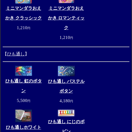
ミニマンダラおえ
ミニマンダラおえ
かき クラッシック
かき ロマンティッ
1,210
ク
円
1,210
円
【
ひも通し
】
ひも通し 虹のボタ
ひも通し パステル
ン
ボタン
5,500
4,180
円
円
ひも通し にじのボ
ひも通しホワイト
ビン