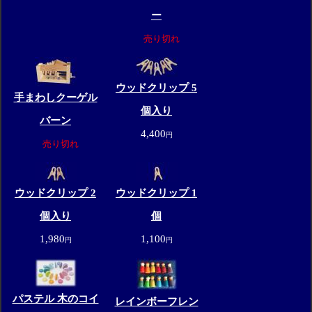
ー
売り切れ
ウッドクリップ 5
手まわしクーゲル
個入り
バーン
4,400
円
売り切れ
ウッドクリップ 2
ウッドクリップ 1
個入り
個
1,980
1,100
円
円
パステル 木のコイ
レインボーフレン