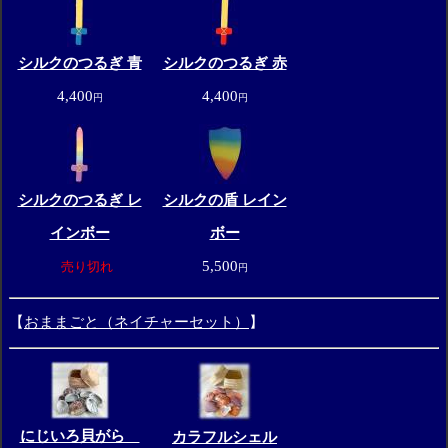
シルクのつるぎ 青
シルクのつるぎ 赤
4,400
4,400
円
円
シルクのつるぎ レ
シルクの盾 レイン
インボー
ボー
5,500
売り切れ
円
【
おままごと（ネイチャーセット）
】
にじいろ貝がら
カラフルシェル