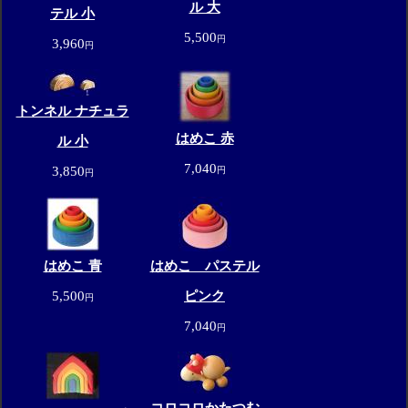
ル 大
テル 小
5,500
円
3,960
円
トンネル ナチュラ
はめこ 赤
ル 小
7,040
3,850
円
円
はめこ 青
はめこ パステル
5,500
ピンク
円
7,040
円