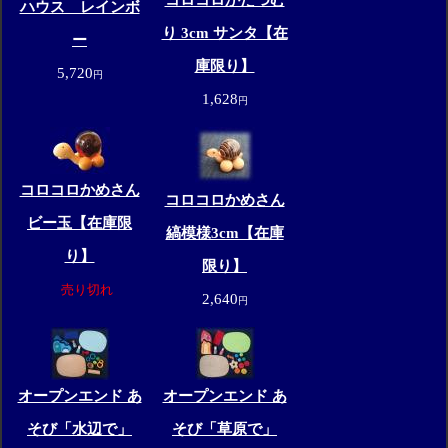
コロコロかたつむ
ハウス レインボ
り 3cm サンタ【在
ー
庫限り】
5,720
円
1,628
円
コロコロかめさん
コロコロかめさん
ビー玉【在庫限
縞模様3cm【在庫
り】
限り】
売り切れ
2,640
円
オープンエンド あ
オープンエンド あ
そび「水辺で」
そび「草原で」