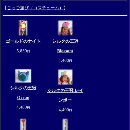
【
ごっご遊び（コスチューム）
】
ゴールドのナイト
シルクの王冠
5,830
Blossom
円
4,400
円
シルクの王冠
シルクの王冠 レイ
Ocean
ンボー
4,400
円
4,400
円