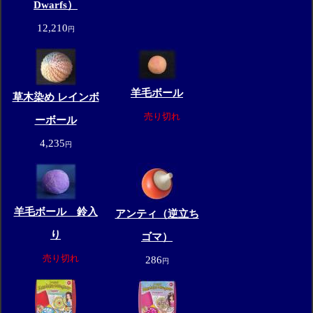
Dwarfs）
12,210
円
羊毛ボール
草木染め レインボ
売り切れ
ーボール
4,235
円
羊毛ボール 鈴入
アンティ（逆立ち
り
ゴマ）
売り切れ
286
円