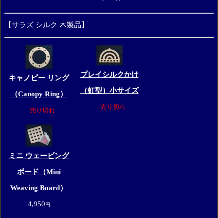
【
サラズ シルク 木製品
】
プレイシルクかけ
キャノピー リング
（虹型）小サイズ
（Canopy Ring）
売り切れ
売り切れ
ミニ ウェービング
ボード（Mini
Weaving Board）
4,950
円