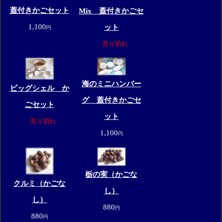
蓋付きかごセット
Mix 蓋付きかごセ
1,100
ット
円
売り切れ
海のミニハンバー
ビッグシェル か
グ 蓋付きかごセ
ごセット
ット
売り切れ
1,100
円
栃の実（かごな
クルミ（かごな
し）
し）
880
円
880
円