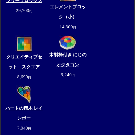
ツリーブロックス
エレメントブロッ
29,700
円
ク（小）
14,300
円
木製枠付き にじの
クリエイティブセ
オクタゴン
ット スクエア
9,240
円
8,690
円
ハートの積木 レイ
ンボー
7,040
円