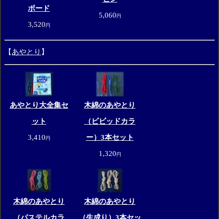
ボード
5,060
円
3,520
円
【
あやとり
】
あやとり大全集セ
木綿のあやとり
ット
（ビビッドカラ
3,410
ー）3本セット
円
1,320
円
木綿のあやとり
木綿のあやとり
（パステルカラ
（生成り）3本セッ