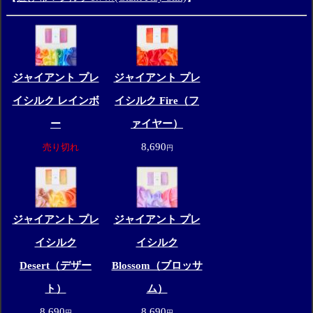
ジャイアント プレ
ジャイアント プレ
イシルク レインボ
イシルク Fire（フ
ー
ァイヤー）
8,690
売り切れ
円
ジャイアント プレ
ジャイアント プレ
イシルク
イシルク
Desert（デザー
Blossom（ブロッサ
ト）
ム）
8,690
8,690
円
円