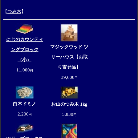
【
つみ木
】
にじのカウンティ
マジックウッド ツ
ングブロック
リーハウス【お取
（小）
り寄せ品】
11,000
円
39,600
円
白木ドミノ
お山のつみ木 1kg
2,200
5,830
円
円