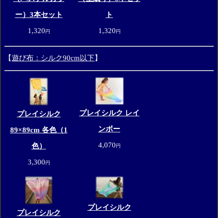
ー）3本セット
ト
1,320
1,320
円
円
【
遊び布：シルク90cm以下
】
プレイシルク レイ
プレイシルク
ンボー
89×89cm 各色（1
4,070
色）
円
3,300
円
プレイシルク
プレイシルク