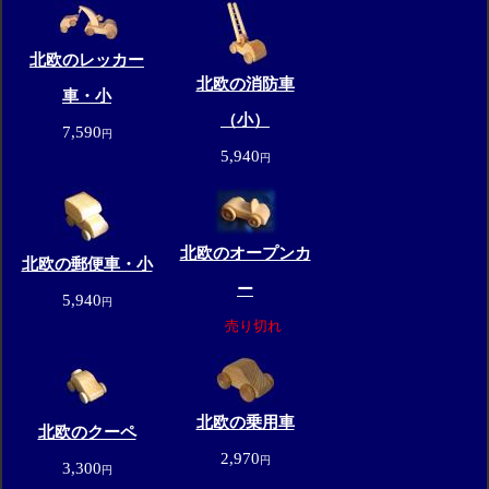
北欧のレッカー
北欧の消防車
車・小
（小）
7,590
円
5,940
円
北欧のオープンカ
北欧の郵便車・小
ー
5,940
円
売り切れ
北欧の乗用車
北欧のクーペ
2,970
円
3,300
円