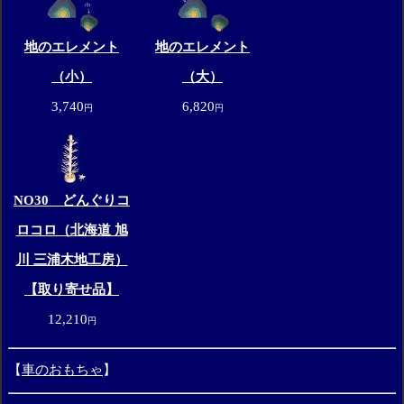
地のエレメント
地のエレメント
（小）
（大）
3,740
6,820
円
円
NO30 どんぐりコ
ロコロ（北海道 旭
川 三浦木地工房）
【取り寄せ品】
12,210
円
【
車のおもちゃ
】