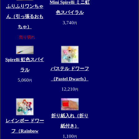
Mini Spirelli ミニ虹
ふりふりワンちゃ
色スパイラル
ん（引っ張るおも
3,740
円
ちゃ）
売り切れ
Spirelli 虹色スパイ
パステル ドワーフ
ラル
（Pastel Dwarfs）
5,060
円
12,210
円
折り紙入れ（折り
レインボー ドワー
紙付き）
フ（Rainbow
1,100
円