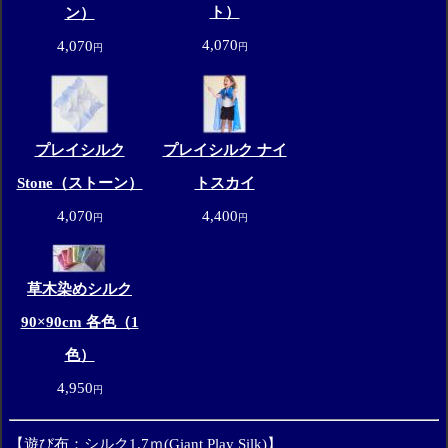
ト）
ン）
4,070
4,070
円
円
プレイシルク
プレイシルク ナイ
Stone（ストーン）
トスカイ
4,070
4,400
円
円
草木染めシルク
90×90cm 各色（1
色）
4,950
円
【
遊び布：シルク1.7ｍ(Giant Play Silk)
】