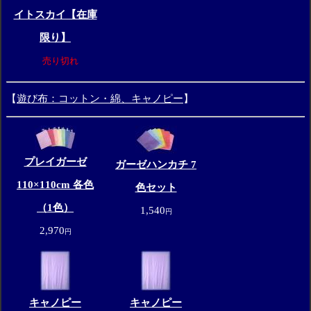
イトスカイ【在庫
限り】
売り切れ
【
遊び布：コットン・綿、キャノピー
】
プレイガーゼ
ガーゼハンカチ 7
110×110cm 各色
色セット
（1色）
1,540
円
2,970
円
キャノピー
キャノピー