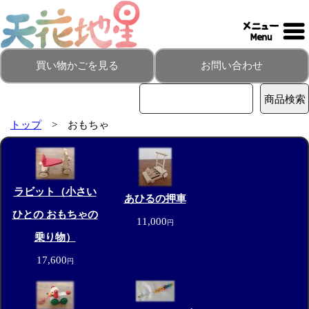
買い物かごを見る
お問い合わせ
トップ
> おもちゃ
ラビット（小さい
あひるの押車
ひとの おもちゃの
11,000
円
乗り物）
17,600
円