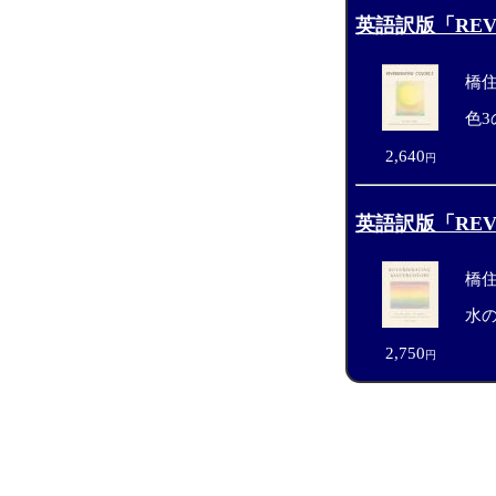
英語訳版「REVE
橋
色3
2,640
円
英語訳版「REVE
橋
水の
2,750
円