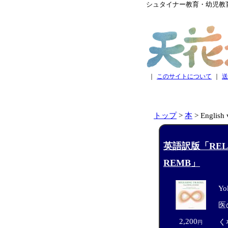
シュタイナー教育・幼児教
｜
このサイトについて
｜
送
トップ
>
本
> English 
英語訳版「RELEA
REMB」
Yo
医
2,200
く
円