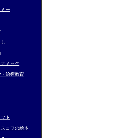
トミー
せ
らし
節
イナミック
学・治癒教育
ラフト
ベスコフの絵本