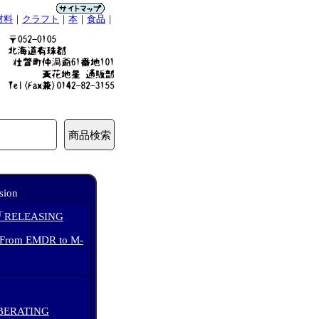
材料
｜
クラフト
｜
本
｜
食品
｜
sion
ELEASING
rom EMDR to M-
ERATING