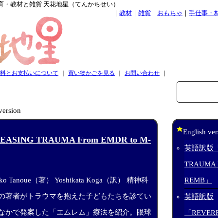
育・教材と雑貨 天花地星（てんかちせい）
｜
教材
｜
雑貨
｜
おもちゃ
｜
手仕事・
料とお支払いについて
｜
買い物かごを見る
｜
お問い合わせ
｜
version
English ver
SING TRAUMA From EMDR to M-
英語訳版「R
TRAUMA F
REMB」
ko Tanoue（著） Yoshikata Koga（訳） 精神科
の著者がトラウマを抱えた子どもたちを診てい
英語訳版
なかで発案した「エムレム」療法を紹介。眼球
「REVERB