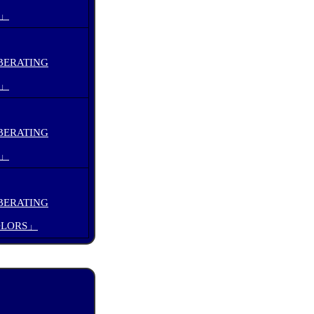
1」
ERATING
2」
ERATING
3」
ERATING
OLORS」