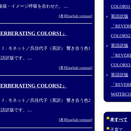
描・イメージ呼吸を合わせた、....
COLORS
[
本
][
English version
]
英語訳版
「REVERB
RBERATING COLORS1」
COLORS
英語訳版
 J．モネット／呉佳代子（英訳） 響き合う色1
「REVERB
語訳版です。....
COLORS
[
本
][
English version
]
英語訳版
「REVERB
RBERATING COLORS2」
WATERC
 J．モネット／呉佳代子（英訳） 響き合う色2
語訳版です。....
本すべて
[
本
][
English version
]
子育て