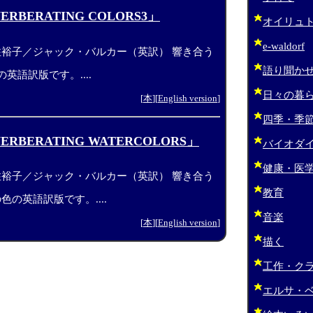
RBERATING COLORS3」
オイリュ
e-waldorf
住裕子／ジャック・バルカー（英訳） 響き合う
語り聞か
の英語訳版です。....
日々の暮
[
本
][
English version
]
四季・季
RBERATING WATERCOLORS」
バイオダ
健康・医
住裕子／ジャック・バルカー（英訳） 響き合う
教育
色の英語訳版です。....
音楽
[
本
][
English version
]
描く
工作・ク
エルサ・