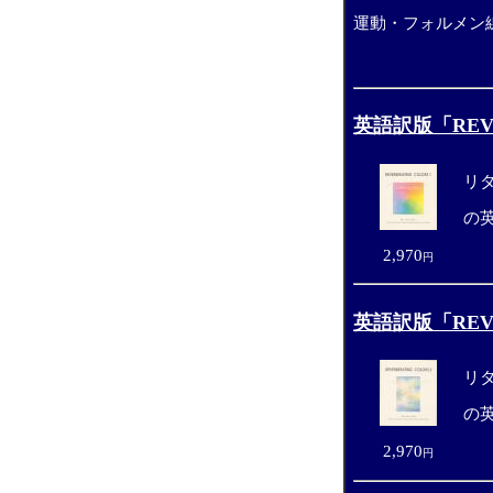
運動・フォルメン線
英語訳版「REVE
リタ
の英
2,970
円
英語訳版「REVE
リタ
の英
2,970
円