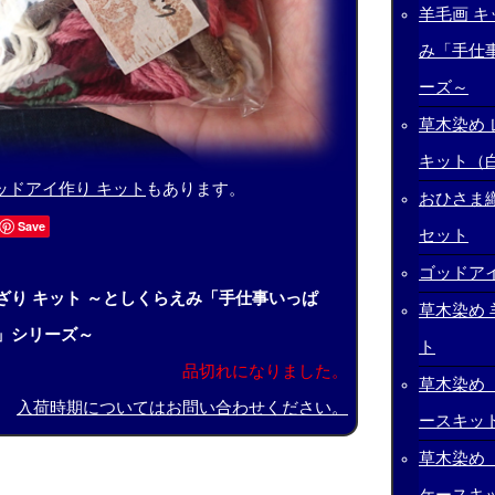
羊毛画 キ
み「手仕
ーズ～
草木染め
キット（
ッドアイ作り キット
もあります。
おひさま
Save
セット
ゴッドア
ざり キット ～としくらえみ「手仕事いっぱ
草木染め 
」シリーズ～
ト
品切れになりました。
草木染め
入荷時期についてはお問い合わせください。
ースキッ
草木染め