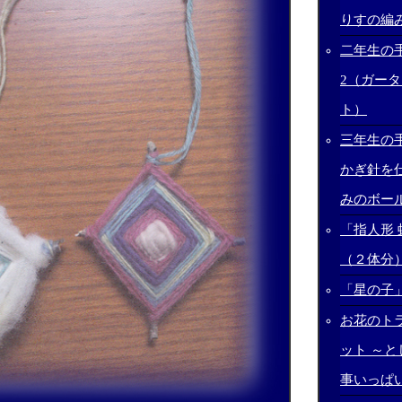
りすの編
二年生の
2（ガー
ト）
三年生の
かぎ針を
みのボー
「指人形
（２体分
「星の子
お花のト
ット ～
事いっぱ