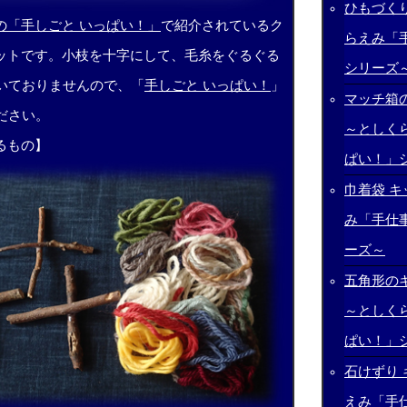
ひもづくり
の「手しごと いっぱい！」
で紹介されているク
らえみ「
ットです。小枝を十字にして、毛糸をぐるぐる
シリーズ
はついておりませんので、「
手しごと いっぱい！
」
マッチ箱
ださい。
～としく
るもの】
ぱい！」
巾着袋 キ
み「手仕
ーズ～
五角形の
～としく
ぱい！」
石けずり 
えみ「手