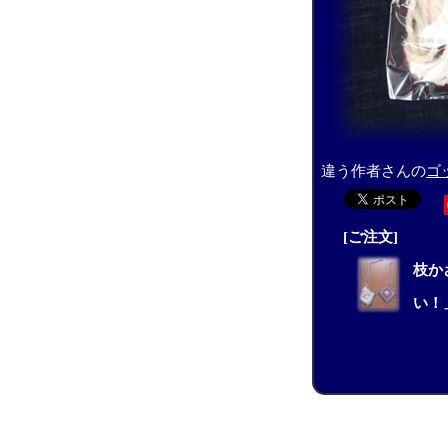
違う作者さんの
ゴ
[ご注文]
枝か
い！