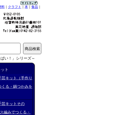
材料
｜
クラフト
｜
本
｜
食品
｜
っぱい！」シリーズ～
キット
手芸キット（手作り
つくる・鍋つかみを
手芸キットその
ヤス編みでつくる・