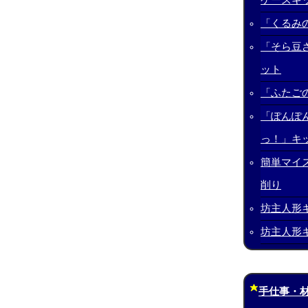
ケースキ
「くるみ
「そら豆
ット
「ふたご
「ぽんぽ
っ！」キ
簡単マイ
削り
坊主人形
坊主人形
手仕事・