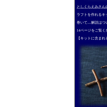
としくらえみさん
ラフトを作れるキ
巻いて....解説
14ページをご覧く
【キットに含まれ