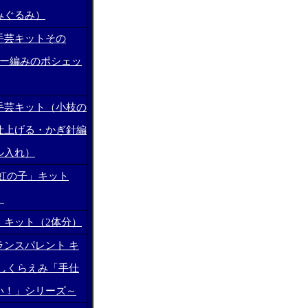
みぐるみ）
手芸キットその
ター編みのポシェッ
手芸キット（小枝の
仕上げる・かぎ針編
ル入れ）
 虹の子」キット
）
」キット（2体分）
ランスパレント キ
としくらえみ「手仕
い！」シリーズ～