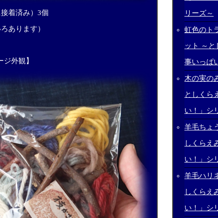
に接着済み）3個
リーズ～
いろあります）
虹色のト
ット ～
ージ外観】
事いっぱ
木の実のみ
としくら
い！」シ
羊毛ちょう
しくらえ
い！」シ
羊毛ハリネ
しくらえ
い！」シ