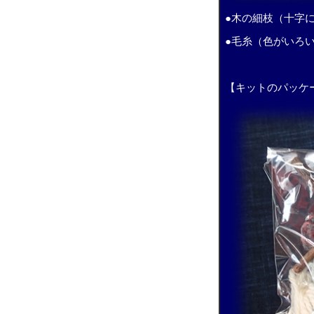
●木の細枝（十字
●毛糸（色がいろ
【キットのパッケ