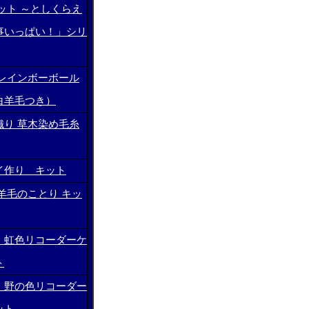
ット ～としくらえ
事いっぱい！」シリ
 レインボーボール
白羊毛つき）
織り 草木染め毛糸
イ作り キット
羊毛のことり キッ
 虹色リコーダーケ
ト
 野の色リコーダー