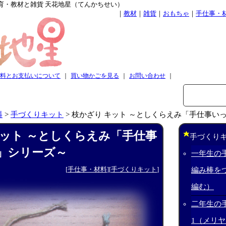
育・教材と雑貨 天花地星（てんかちせい）
｜
教材
｜
雑貨
｜
おもちゃ
｜
手仕事・
料とお支払いについて
｜
買い物かごを見る
｜
お問い合わせ
｜
料
>
手づくりキット
>
枝かざり キット ～としくらえみ「手仕事い
キット ～としくらえみ「手仕事
手づくり
」シリーズ～
一年生の
[
手仕事・材料
][
手づくりキット
]
編み棒を
編む）
二年生の
1（メリ