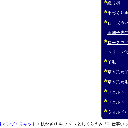
織り機
手づくり
ローズウィ
田朝子先生
ローズウィ
トリエ パ
羊毛
草木染め
草木染め
フェルト
フェルト
ウォルド
料
>
手づくりキット
>
枝かざり キット ～としくらえみ「手仕事い