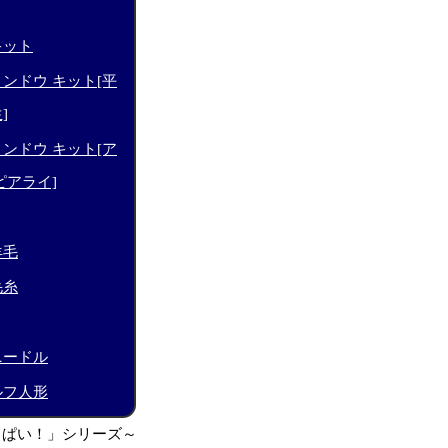
キット
ンドウ キット[平
]
ンドウ キット[ア
ピアライ]
羊毛
毛糸
ニードル
ルフ人形
っぱい！」シリーズ～