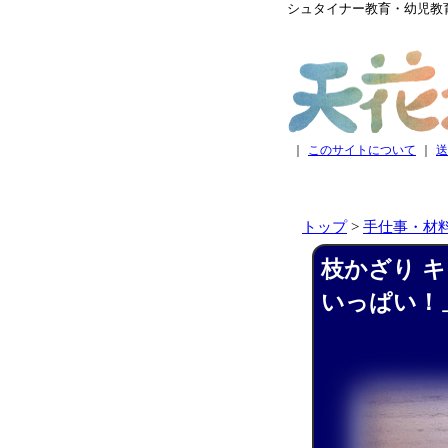
シュタイナー教育・幼児教
｜
このサイトについて
｜
送
トップ
>
手仕事・材
枝かざり 
いっぱい！