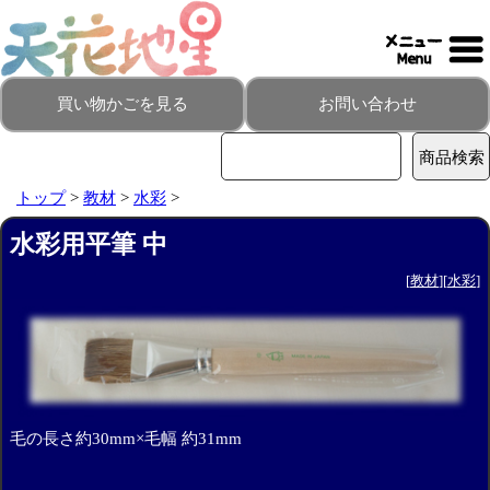
買い物かごを見る
お問い合わせ
トップ
>
教材
>
水彩
>
水彩用平筆 中
[
教材
][
水彩
]
毛の長さ約30mm×毛幅 約31mm