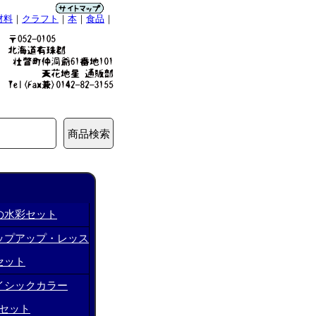
材料
｜
クラフト
｜
本
｜
食品
｜
の水彩セット
ップアップ・レッス
セット
イシックカラー
4色セット