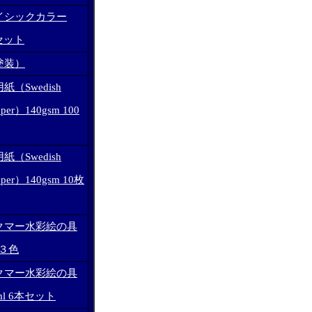
イシックカラー
色セット
塗装）
（Swedish
Paper）140gsm 100
（Swedish
Paper）140gsm 10枚
クマー水彩絵の具
 ３色
クマー水彩絵の具
l 6本セット