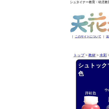
シュタイナー教育・幼児教
｜
このサイトについて
｜
送
トップ
>
教材
>
水彩
シュトックマ
色