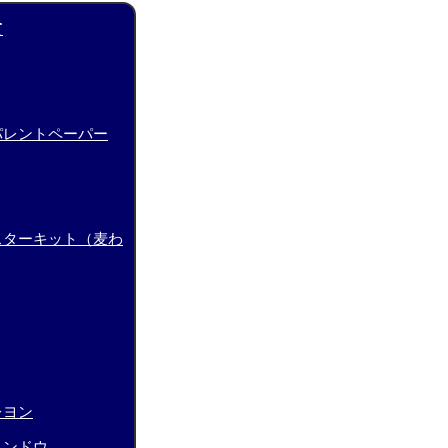
て
パレントペーパー
スターキット（麦わ
レヨン
ィンドウ