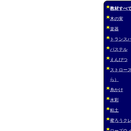
教材すべ
木の実
楽器
トランス
パステル
えんぴつ
ストロー
ら）
糸かけ
水彩
粘土
蜜ろうク
ローズウ