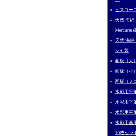
ビスコー
天然 海
Mercuriu
天然 海
シャ製
画板（大
画板（小
画板（ミ
水彩用平筆
水彩用平筆
水彩用平筆
水彩用画用
10枚セッ