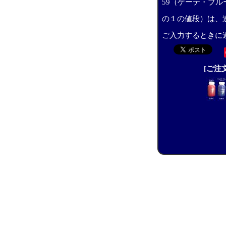
59（ゲーテ・ブ
の１の値段）は、
ご入力するときに
[ご注文