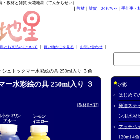
育・教材と雑貨 天花地星（てんかちせい）
｜
教材
｜
雑貨
｜
おもちゃ
｜
手仕事・
料とお支払いについて
｜
買い物かごを見る
｜
お問い合わせ
｜
>
シュトックマー水彩絵の具 250ml入り ３色
ー水彩絵の具 250ml入り ３
水彩
はじめて
[
教材
][
水彩
]
発達ステ
ン用水彩
マッチベ
120ml 