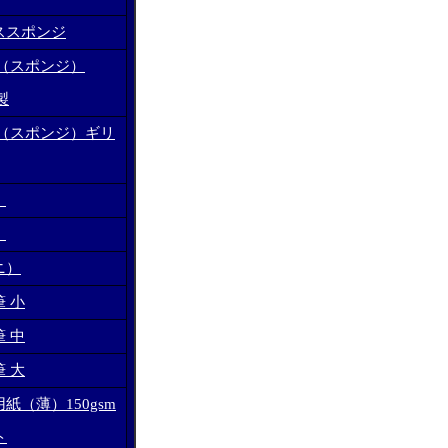
ススポンジ
綿（スポンジ）
s製
綿（スポンジ）ギリ
）
）
ニ）
 小
 中
 大
紙（薄）150gsm
ト