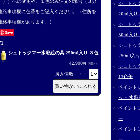
ルー））への変更や、１色のみ注文の場合（３分
シュトッ
連絡事項欄に色番をご記入ください。（住所を
20ml入り
連絡事項欄があります。）
シュトッ
Save
50ml入り
]
シュトッ
シュトックマー水彩絵の具 250ml入り ３色
250ml入
42,900
円（税込）
シュトッ
購入個数・・・
13色缶
ペイントジャ
ット 水
ペイント
ー
ペイント
ー