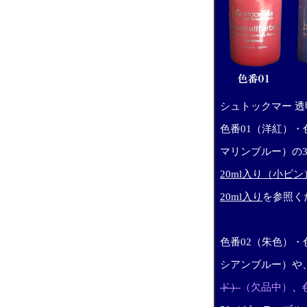
シュトックマー 透
色番01（洋紅）・
マリンブルー）の
20ml入り（小ビン
20ml入り
を参照く
色番02（朱色）・
シアンブルー）や
ド）
（欠品中）
、