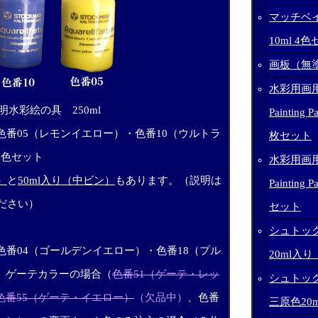
マッチベ
10ml 4
画板（無
水彩用画用紙
明水彩絵の具 250ml
Painting 
色番05（レモンイエロー）・色番10（ウルトラ
枚セット
3色セット
水彩用画用紙
）
と
50ml入り（中ビン）
もあります。（説明は
Painting 
ださい）
セット
シュトッ
色番04（ゴールデンイエロー）・色番18（プル
20ml入り
、ゲーテカラーの場合（
色番51（ゲーテ・レッ
シュトッ
色番55（ゲーテ・イエロー）
（欠品中）
、色番
三原色20m