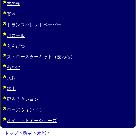
木の実
楽器
トランスパレントペーパー
パステル
えんぴつ
ストロースターキット（麦わら）
糸かけ
水彩
粘土
蜜ろうクレヨン
ローズウィンドウ
オイリュトミーシューズ
トップ
>
教材
>
水彩
>