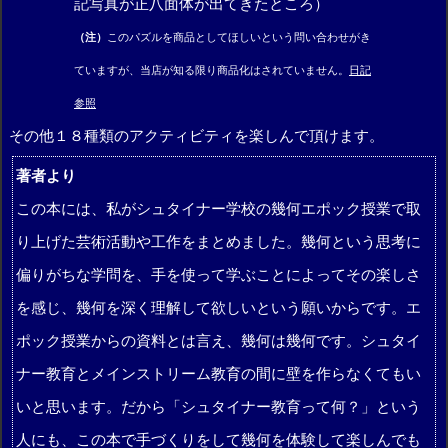
記写真が正八面体が出てきたところ）
（注）
このパズルを商品としてほしいという問い合わせがき
ていますが、当店が知る限り商品化はされていません。
日記
参照
その他１８種類のアクティビティを楽しんで頂けます。
著者より
この本には、私がシュタイナー学校の幾何エポック授業で取
り上げた芸術活動や工作をまとめました。幾何という思考に
偏りがちな学問を、手を使って学ぶことによってその楽しさ
を感じ、幾何を深く理解して欲しいという願いからです。エ
ポック授業からの資料とは言え、幾何は幾何です。シュタイ
ナー教育とメインストリーム教育の間に壁を作らなくてもい
いと思います。だから「シュタイナー教育って何？」という
人にも、この本で手づくりをして幾何を体験して楽しんでも