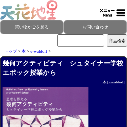
買い物かごを見る
お問い合わせ
トップ
>
本
>
e-waldorf
>
幾何アクティビティ シュタイナー学校
エポック授業から
[
本
][
e-waldorf
]