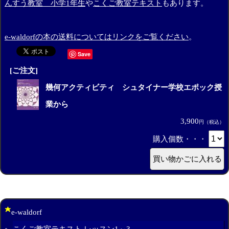
んすう教室 小学1年生
や
こくご教室テキスト
もあります。
e-waldorfの本の送料についてはリンクをご覧ください
。
Save
[ご注文]
幾何アクティビティ シュタイナー学校エポック授
業から
3,900
円（税込）
購入個数・・・
e-waldorf
こくご教室テキスト レッスン1～3