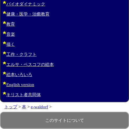
バイオダイナミック
健康・医学・治癒教育
教育
音楽
描く
工作・クラフト
エルサ・ベスコフの絵本
絵本いろいろ
English version
キリスト者共同体
トップ
>
本
>
e-waldorf
>
このサイトについて