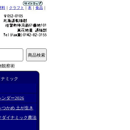
材料
｜
クラフト
｜
本
｜
食品
｜
物観察術
イナミック
ンダー2026
をつかめ 土が生き
オダイナミック農法