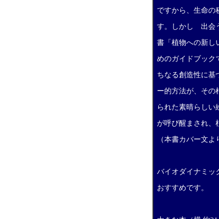
ですから、生命の
す。しかし 出会
書「植物への新し
めのガイドブック
ちなる創造性に基
ー的方法が、その
られた素晴らしい
が呼び醒まされ、
（本書カバー文よ
バイオダイナミッ
おすすめです。