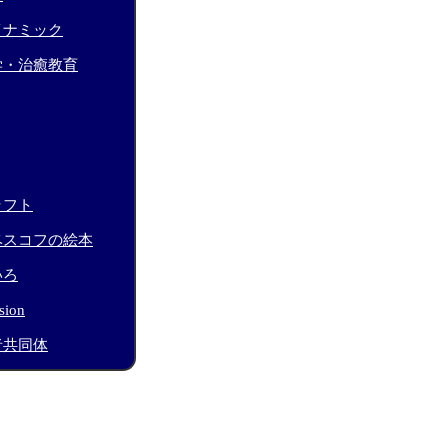
イナミック
学・治癒教育
ラフト
ベスコフの絵本
いろ
sion
者共同体