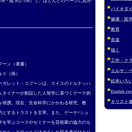
1cm・縦 約27cm）で、ほとんどのページに絵が
バイオダ
健康・医
教育
音楽
描く
工作・ク
フーン（著書）
エルサ・
ルド（画）
絵本いろ
ーガレット・コフーンは、スイスのドルナッハ
English ver
ュタイナーが創設した人智学に基づくゲーテ的
キリスト
を研讚。現在、生命科学にかかわる研究、教
的とするトラストを主宰。また、ゲーテ=シュ
学を学ぶコースやセミナーを芸術家の協力のも