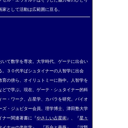
クセル・エウォルドはそうした協力者のひとり
画家として活動は広範囲に亘る。
おいて数学を専攻。大学時代、ゲーテに出会い
る。３０代半ばシュタイナーの人智学に出会
教育の傍ら、オイリュトミーに熱中。人智学を
などで学ぶ。現在、ゲーテ・シュタイナー的科
ィー・ワーク、占星学、カバラを研究。バイオ
ーズ・ジュピター会員。理学博士、津田塾大学
イナー関連著書に『
やさしい占星術
』、『
星々
タイナーの老年学
』、『
百合と薔薇
』、『沈黙