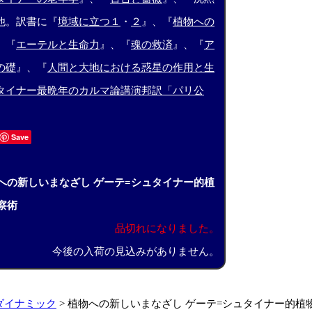
他。訳書に『
境域に立つ１
・
２
』、『
植物への
、『
エーテルと生命力
』、『
魂の救済
』、『
ア
の礎
』、『
人間と大地における惑星の作用と生
タイナー最晩年のカルマ論講演邦訳「パリ公
Save
への新しいまなざし ゲーテ=シュタイナー的植
察術
品切れになりました。
今後の入荷の見込みがありません。
ダイナミック
>
植物への新しいまなざし ゲーテ=シュタイナー的植