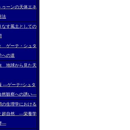
トゥーンの天体エネ
培法
りなす風土としての
間
々 ゲーテ・シュタ
学への道
旅 地球から見た天
 ---ゲーテ=シュタ
然観察への誘い---
間の生理学における
と超自然 ―栄養学
礎―