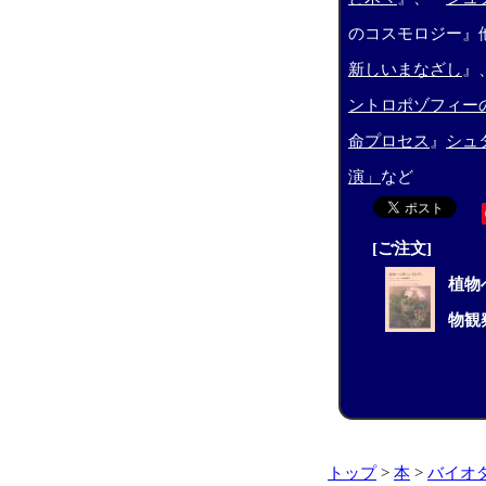
のコスモロジー』
新しいまなざし
』
ントロポゾフィー
命プロセス
』
シュ
演」
など
[ご注文]
植物
物観
トップ
>
本
>
バイオ