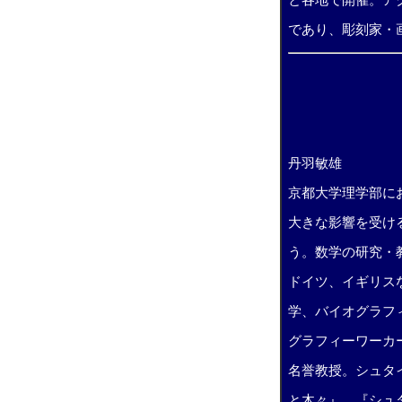
と各地で開催。ア
であり、彫刻家・
丹羽敏雄
京都大学理学部に
大きな影響を受け
う。数学の研究・
ドイツ、イギリス
学、バイオグラフ
グラフィーワーカ
名誉教授。シュタ
と木々
』、『
シュ