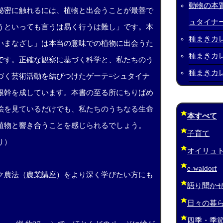
動物の本
秘密に触れるには、植物と出会うことが最善で
ュタイナ
うといっても言うは易く行うは難し」です。本
種まきカレ
いまなざし」は本当の意味での植物に出会うた
種まきカレ
です。正確な観察に基づく科学と、私たちのう
種まきカレ
づく芸術活動を結びつけたゲーテ=シュタイナ
根幹を成しています。本書の至る所にちりばめ
絵を見ているだけでも、私たちのうちなる生命
本すべて
植物と響き合うことを感じられるでしょう。
子育て
り）
オイリュ
e-waldorf
ク農法（
農業講座
）をより深く学びたい方にも
語り聞か
日々の暮
四季・季