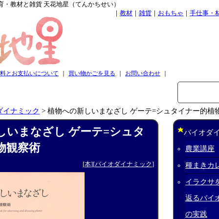
育・教材と雑貨 天花地星（てんかちせい）
｜
教材
｜
雑貨
｜
おもちゃ
｜
手仕事・
料とお支払いについて
｜
買い物かごを見る
｜
お問い合わせ
｜
ダイナミック
>
植物への新しいまなざし ゲーテ=シュタイナー的植
しいまなざし ゲーテ=シュタ
バイオダ
物観察術
農業講座
[
本
][
バイオダイナミック
]
種まきカレ
イラクサ
返るバイ
の実践