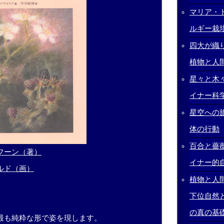
マリア・
ルギー栽
四大が織
植物と人
星々と木
イナー科
星空への
体の行動
百合と薔薇
フーン（著）
イナー的自
ルド（画）
植物と人
下位自然
の真の基
最も純粋な形で姿を現します。