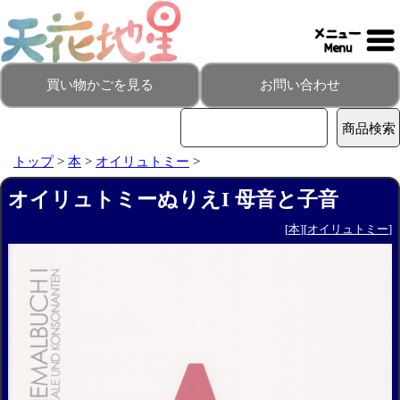
買い物かごを見る
お問い合わせ
トップ
>
本
>
オイリュトミー
>
オイリュトミーぬりえI 母音と子音
[
本
][
オイリュトミー
]