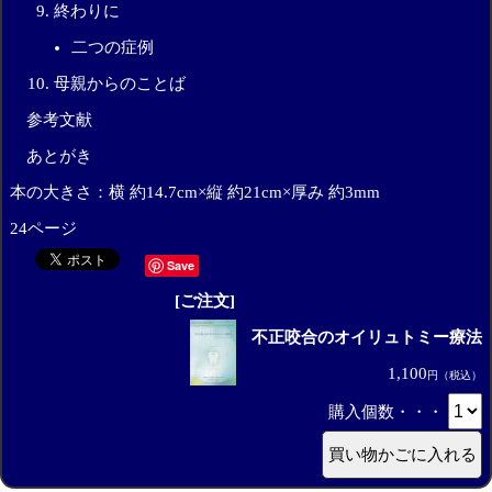
終わりに
二つの症例
母親からのことば
参考文献
あとがき
本の大きさ：横 約14.7cm×縦 約21cm×厚み 約3mm
24ページ
Save
[ご注文]
不正咬合のオイリュトミー療法
1,100
円（税込）
購入個数・・・