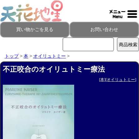
買い物かごを見る
お問い合わせ
トップ
>
本
>
オイリュトミー
>
不正咬合のオイリュトミー療法
[
本
][
オイリュトミー
]