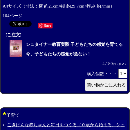
A4サイズ（寸法：横 約21cm×縦 約29.7cm×厚み 約7mm）
104ページ
Save
[ご注文]
シュタイナー教育実践 子どもたちの感覚を育てる
今、子どもたちの感覚が危ない！
4,180
円（税込）
購入個数・・・
子育て
ごきげんな赤ちゃんと毎日をつくる（０歳から始まる、シュ