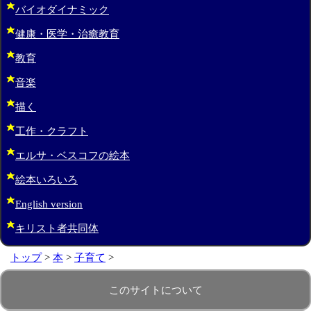
バイオダイナミック
健康・医学・治癒教育
教育
音楽
描く
工作・クラフト
エルサ・ベスコフの絵本
絵本いろいろ
English version
キリスト者共同体
トップ
>
本
>
子育て
>
このサイトについて