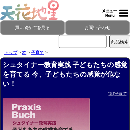
買い物かごを見る
お問い合わせ
トップ
>
本
>
子育て
>
シュタイナー教育実践 子どもたちの感覚
を育てる 今、子どもたちの感覚が危な
い！
[
本
][
子育て
]